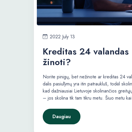
2022 July 13
Kreditas 24 valandas 
žinoti?
Norite pinigų, bet nežinote ar kreditas 24 
dalis pasiūlymų yra itin patrauklūs, todėl skoli
kad dažniausiai Lietuvoje skolinančios greitų
– jos skolina tik tam tikru metu. Šiuo metu ka
Daugiau