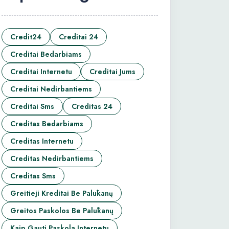
Credit24
Creditai 24
Creditai Bedarbiams
Creditai Internetu
Creditai Jums
Creditai Nedirbantiems
Creditai Sms
Creditas 24
Creditas Bedarbiams
Creditas Internetu
Creditas Nedirbantiems
Creditas Sms
Greitieji Kreditai Be Palūkanų
Greitos Paskolos Be Palūkanų
Kaip Gauti Paskola Internetu