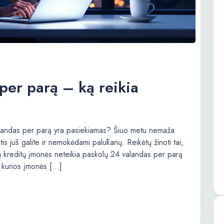
per parą – ką reikia
valandas per parą yra pasiekiamas? Šiuo metu nemaža
ntis jūs galite ir nemokėdami palūkanų. Reikėtų žinoti tai,
jų kreditų įmonės neteikia paskolų 24 valandas per parą
i kurios įmonės […]