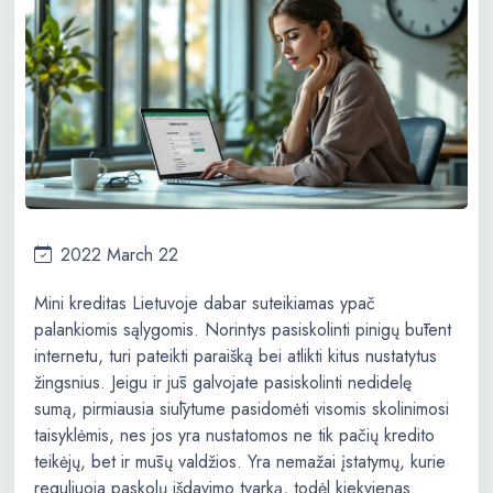
2022 March 22
Mini kreditas Lietuvoje dabar suteikiamas ypač
palankiomis sąlygomis. Norintys pasiskolinti pinigų būtent
internetu, turi pateikti paraišką bei atlikti kitus nustatytus
žingsnius. Jeigu ir jūs galvojate pasiskolinti nedidelę
sumą, pirmiausia siūlytume pasidomėti visomis skolinimosi
taisyklėmis, nes jos yra nustatomos ne tik pačių kredito
teikėjų, bet ir mūsų valdžios. Yra nemažai įstatymų, kurie
reguliuoja paskolų išdavimo tvarką, todėl kiekvienas