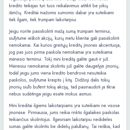
kredito teikėjas turi tuos reikalavimus atitikti be jokių
išimčių. Kreditai mažomis sumomis dabar yra suteikiami
tiek ilgam, tiek trumpam laikotarpiui.
Jeigu norite pasiskolinti mažą sumą trumpam terminui,
siūlytume ieškoti akcijų, kurių metu klientai gali pasiskolinti
nemokamai. Kai kurios greitųjų kreditų įmonės akcentuoja,
jog pas juos pirma paskola nemokamai yra suteikiama
mėnesio terminui. Tokį mini kreditą galite gauti ir jūs.
Mėnesiui nemokamai skolintis jūs galite daugelyje įmonių,
todėl jeigu jums viena kredito bendrovė nesuteikia
paskolos, siūlytume kreiptis į kitą. Didžioji dalis tokių
įmonių siūlo būtent tokią akciją, tad pasinaudoti ja tikrai
nebus sudėtinga jeigu esate mokus asmuo.
Mini kreditai ilgiems laikotarpiams yra suteikiami ne visose
įmonėse. Pirmiausia, jums reikia rinktis ilgalaikes paskolas
teikiančius skolintojus. Ilgesniam laikotarpiu nedideles
sumas galite skolintis be didelių palūkanų. Tai reiškia, kad