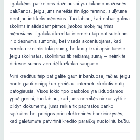
ilgalaikėms paskoloms dažniausiai yra taikomo mažesnės
palūkanos. Jeigu jums nereikia itin ilgo termino, siūlytume
bent jau imti kelis mėnesius. Tuo labiau, kad dabar galima
skolintis ir atidedant pirmos įmokos mokėjimą trims
mėnesiams. Ilgalaikiai kreditai internetu taip pat suteikiami
ir didesnėmis sumomis, bet visada akcentuojama, kad
nereikia skolintis tokių sumų, be kurių tikrai apsieitumėte.
Jeigu skolinatės, skolinkitės tik reikiamą sumą – neimkite
didesnė sumos vien dėl kažkokio saugumo.
Mini kreditus taip pat galite gauti ir bankuose, tačiau jeigu
norite gauti pinigų kuo greičiau, internetu skolintis būtų
patogiausia. Visos tokio tipo paskolos yra išduodamos
ypač greitai, tuo labiau, kad jums nereikės niekur vykti ir
pildyti dokumentų. Jums reikia tik paprastos banko
sąskaitos bei prieigos prie elektroninės bankininkystės,
kad galėtumėte patvirtinti kredito paraišką nuotoliniu būdu.