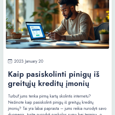
2023 January 20
Kaip pasiskolinti pinigų iš
greitųjų kreditų įmonių
Turbūt jums tenka pirmą kartą skolintis internetu?
Nežinote kaip pasiskolinti pinigų iš greitųjų kreditų
įmonių? Tai yra labai paprasta – jums reikia nurodyti savo
duomenis, turite nurodyti paskolos sumą bei terminą, o