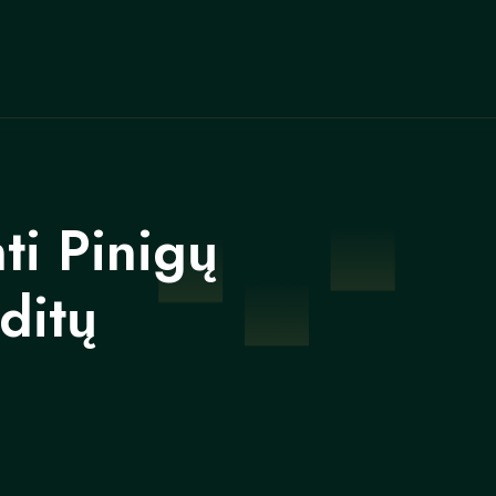
ti Pinigų
ditų