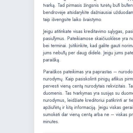
tvarką. Tad pirmasis žingsnis turėtų būti būte
bendrovėje atsidarykite dažniausiai užduodamų
taip išvengsite laiko švaistymo.
Jeigu atitinkate visas kreditavimo sąlygas, pa
pasiūlymus. Pateikiamose skaičiuoklėse yra 
bei terminai. Įsitikinkite, kad galite gauti no
jums nebūtų per daug didelė. Jeigu jums patei
paraišką.
Paraiškos pateikimas yra paprastas – nurodot
nurodymų. Kaip pasiskolinti pinigų atlikus pir
pervesti vieną centą nurodytais rekvizitais. T
duomenis. Tas tvarkymas yra susijęs su duome
nurodymus, leidžiate kreditoriui patikrinti ar t
apžiūrėtų ir kitą informaciją. Jeigu viskas gera
sumokėti dar vieną centą arba ne – viskas pr
minutes.