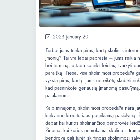
2023 January 20
Turbūt jums tenka pirmą kartą skolintis interne
įmonių? Tai yra labai paprasta – jums reikia 
bei terminą, o tada suteikti leidimą tvarkyti du
paraišką. Tiesa, visa skolinimosi procedūra gal
vyksta pirmą kartą. Jums nereikėtų skubėti rinkti
kad pasirinkote geriausią įmanomą pasiūlymą. J
palūkanomis.
Kaip minėjome, skolinimosi procedūra nėra jau 
kiekvieno kreditoriaus pateikiamą pasiūlymą. 
dabar kai kurios skolinančios bendrovės lei
Žinoma, kai kurios nemokamai skolina ir trump
bendrovė gali turėti skirtingas skolinimosi są