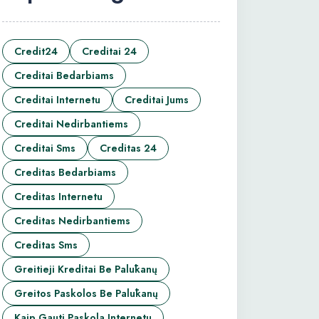
Credit24
Creditai 24
Creditai Bedarbiams
Creditai Internetu
Creditai Jums
Creditai Nedirbantiems
Creditai Sms
Creditas 24
Creditas Bedarbiams
Creditas Internetu
Creditas Nedirbantiems
Creditas Sms
Greitieji Kreditai Be Palūkanų
Greitos Paskolos Be Palūkanų
Kaip Gauti Paskola Internetu