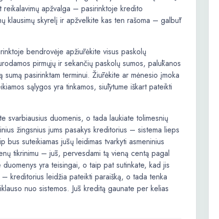
nt reikalavimų apžvalga – pasirinktoje kredito
 klausimų skyrelį ir apžvelkite kas ten rašoma – galbūt
sirinktoje bendrovėje apžiūrėkite visus paskolų
nurodamos pirmųjų ir sekančių paskolų sumos, palūkanos
rimą sumą pasirinktam terminui. Žiūrėkite ar mėnesio įmoka
kiamos sąlygos yra tinkamos, siūlytume iškart pateikti
e svarbiausius duomenis, o tada laukiate tolimesnių
minius žingsnius jums pasakys kreditorius – sistema lieps
aip bus suteikiamas jūsų leidimas tvarkyti asmeninius
nų tikrinimu – jūs, pervesdami tą vieną centą pagal
ie duomenys yra teisingai, o taip pat sutinkate, kad jis
i – kreditorius leidžia pateikti paraišką, o tada tenka
iklauso nuo sistemos. Jūs kreditą gaunate per kelias