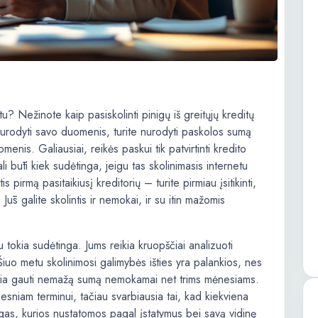
tu? Nežinote kaip pasiskolinti pinigų iš greitųjų kreditų
nurodyti savo duomenis, turite nurodyti paskolos sumą
omenis. Galiausiai, reikės paskui tik patvirtinti kredito
i būti kiek sudėtinga, jeigu tas skolinimasis internetu
s pirmą pasitaikiusį kreditorių – turite pirmiau įsitikinti,
ūs galite skolintis ir nemokai, ir su itin mažomis
tokia sudėtinga. Jums reikia kruopščiai analizuoti
Šiuo metu skolinimosi galimybės išties yra palankios, nes
džia gauti nemažą sumą nemokamai net trims mėnesiams.
esniam terminui, tačiau svarbiausia tai, kad kiekviena
lygas, kurios nustatomos pagal įstatymus bei savą vidinę