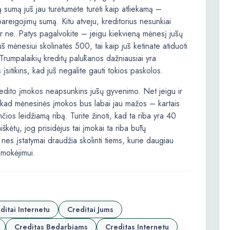
ą sumą jūs jau turėtumėte turėti kaip atliekamą –
ipareigojimų sumą. Kitu atveju, kreditorius nesunkiai
ą ar ne. Patys pagalvokite – jeigu kiekvieną mėnesį jūsų
 mėnesiui skolinatės 500, tai kaip jūs ketinate atiduoti
Trumpalaikių kreditų palūkanos dažniausiai yra
 įsitikins, kad jūs negalite gauti tokios paskolos.
 kredito įmokos neapsunkins jūsų gyvenimo. Net jeigu ir
ia, kad mėnesinės įmokos bus labai jau mažos – kartais
čios leidžiamą ribą. Turite žinoti, kad ta riba yra 40
škėtų, jog prisidėjus tai įmokai ta riba būtų
nes įstatymai draudžia skolinti tiems, kurie daugiau
 mokėjimui.
ditai Internetu
Creditai Jums
Creditas Bedarbiams
Creditas Internetu