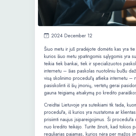
2024 December 12
Šiuo metu ir jūs pradėjote domėtis kas yra tie
kurios šiuo metu ypatingomis sąlygomis yra s
teikia tiek bankai, tiek ir specializuotos pasko
internetu – šias paskolas nuotoliniu būdu dažnia
visą skolinimo procedūrą atlieka internetu – n
pasiskolinti iš šių įmonių, vertėtų gerai pasid
gauna teigiamą atsakymą po kredito paraiško
Creidtai Lietuvoje yra suteikiami tik tada, ku
procedūra, iš kurios yra nustatoma ar klientas 
prisiimti naujus įsipareigojimus. Ši procedūra
nuo kredito teikėjo. Turite žinoti, kad tokios
reguliarias pajamas, kurios nėra per mažos įmo