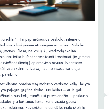
 „creditai“? Tai paprasčiausios paskolos internetu,
uteikiamos kiekvienam atsakingam asmeniui. Paskolas
lų įmonės. Tiesa, ne visi iš šių kreditorių skolina
usiai teikia būtent specializuoti kreditoriai. Jie įprastai
ekviečiant klientų į aptarnavimo skyrius. Norintiems
omėti visa skolinimo tvarka, nes ne visada vartotojai
s pateikimo.
omet klientas praeina visą mokumo vertinimo kelią. Tai yra
yra pajėgus grąžinti skolas, tuo labiau – ar jis gali
 užtrunka nuo kelių minučių iki pusvalandžio – priklauso
 paskolos yra teikiamos tiems, kurie visada gauna
kų mokėjimui. Pavyzdžiui, jeigu jūs ketinate skolintis