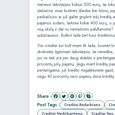
mėnesio laikotarpiui kokius 500 eurų, tai toki
atskaičius visas buitines išlaidas bei turimų įs
paskaičiuos ar jūs galite grąžinti tokį kredit
pajamos sudaro, tarkime kokie 400 eurų, o jūs
visą skolą ir dar su nemažomis palūkanomis? 
aukščiausios. Būtent tada bet kuris kreditorius
Visi creditai turi būti imami tik tada, kuomet
skolinatės ilgesniam laikotarpiui, tai nereišk
jos vis tiek yra per daug didelės ir peržengian
procentų jūsų pajamų. Jeigu imant kreditą paai
peržengiama, jūs kredito negalėtumėte gauti, 
negu 40 procentų savo pajamų skiria kreditų
Share -
Post Tags :
Creditai Bedarbiams
Cre
Creditai Nedirbantiems
Creditai Sms