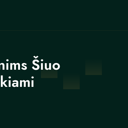
nims Šiuo
ikiami